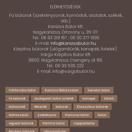
ELÉRHETŐSÉGEK:
Fa bútorok (szekrénysorok, komódok, asztalok, székek,
stb.)
Kanizsa Bútor Kft.
Nagykanizsa, Őrtorony u. 35-37.
Tel.: 06 93 319 167 ; 06 30 377 1936
E-mail:
info@kanizsabutor.hu
Kárpitos bútorok (ülőgarnitúrák, kanapék, fotelek)
Vargo Kárpitos Bútor Kft.
8800. Nagykanizsa, Csengery út 89.
Tel.: 06 93 536 223
E-mail: info@vargobutor.hu
hálószoba bútor
Kanizsa Bútorszalon
Senator bútor
fa bútorok
budapesti bútor üzletek
kanapé
tálaló
bútorüzlet
étkezők
bútorok
Klasszikus bútorok
bútorszalon
szekénysor
Kanizsai bútor
bútor
egyedi bútorok
Admiral bútor
nappalibútor
Modern bútorok
ülőgarnitúrák