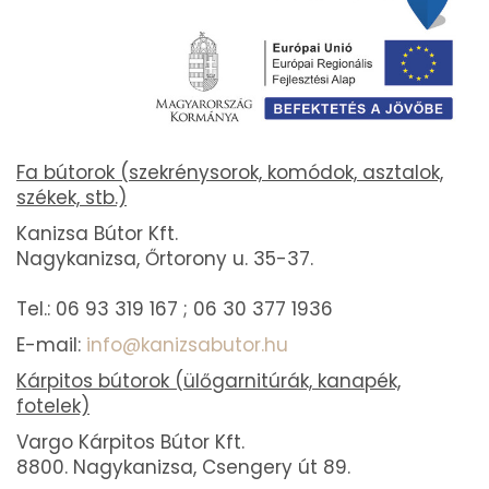
Fa bútorok (szekrénysorok, komódok, asztalok,
székek, stb.)
Kanizsa Bútor Kft.
Nagykanizsa, Őrtorony u. 35-37.
Tel.: 06 93 319 167 ; 06 30 377 1936
E-mail:
info@kanizsabutor.hu
Kárpitos bútorok (ülőgarnitúrák, kanapék,
fotelek)
Vargo Kárpitos Bútor Kft.
8800. Nagykanizsa, Csengery út 89.