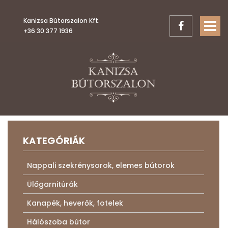
Kanizsa Bútorszalon Kft.
TOGGL
+36 30 377 1936
KATEGÓRIÁK
Nappali szekrénysorok, elemes bútorok
Ülőgarnitúrák
Kanapék, heverők, fotelek
Hálószoba bútor