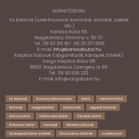
ELÉRHETŐSÉGEK:
Fa bútorok (szekrénysorok, komódok, asztalok, székek,
stb.)
Kanizsa Bútor Kft.
Nagykanizsa, Őrtorony u. 35-37.
Tel.: 06 93 319 167 ; 06 30 377 1936
E-mail:
info@kanizsabutor.hu
Kárpitos bútorok (ülőgarnitúrák, kanapék, fotelek)
Vargo Kárpitos Bútor Kft.
8800. Nagykanizsa, Csengery út 89.
Tel.: 06 93 536 223
E-mail: info@vargobutor.hu
fa bútorok
Kanizsa Bútorszalon
bútor
Admiral bútor
bútorok
nappalibútor
bútorüzlet
egyedi bútorok
bútorszalon
hálószoba bútor
Senator bútor
Kanizsai bútor
kanapé
Modern bútorok
budapesti bútor üzletek
Klasszikus bútorok
szekénysor