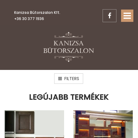
Kanizsa Bútorszalon Kft.
TOGGL
+36 30 377 1936
FILTERS
LEGÚJABB TERMÉKEK