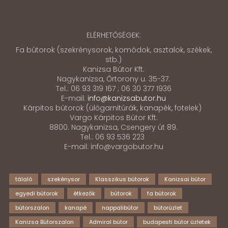
ELÉRHETŐSÉGEK:
Fa bútorok (szekrénysorok, komódok, asztalok, székek,
stb.)
Kanizsa Bútor Kft.
Nagykanizsa, Őrtorony u. 35-37.
Tel.: 06 93 319 167 ; 06 30 377 1936
E-mail:
info@kanizsabutor.hu
Kárpitos bútorok (ülőgarnitúrák, kanapék, fotelek)
Vargo Kárpitos Bútor Kft.
8800. Nagykanizsa, Csengery út 89.
Tel.: 06 93 536 223
E-mail: info@vargobutor.hu
tálaló
szekénysor
Klasszikus bútorok
Kanizsai bútor
egyedi bútorok
étkezők
bútorok
fa bútorok
bútorszalon
kanapé
nappalibútor
bútorüzlet
Kanizsa Bútorszalon
Admiral bútor
budapesti bútor üzletek