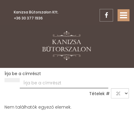
Kanizsa Bútorszalon Kft.
TOGGL
+36 30 377 1936
Írja be a címrészt
Tételek #
Nem találhatók egyező elemek.