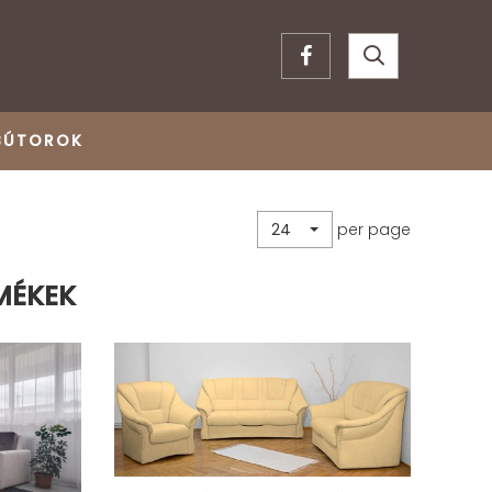
BÚTOROK
per page
24
MÉKEK