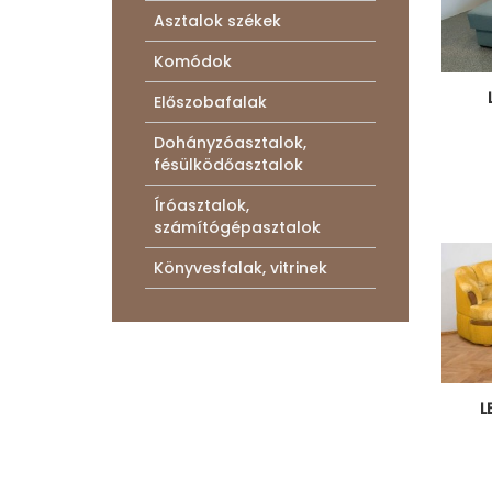
Asztalok székek
Komódok
Előszobafalak
Dohányzóasztalok,
fésülködőasztalok
Íróasztalok,
számítógépasztalok
Könyvesfalak, vitrinek
L