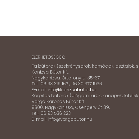
ELÉRHETŐSÉGEK:
Fa bútorok (szekrénysorok, komódok, asztalok, sz
Kanizsa Bútor Kft.
Nagykanizsa, Őrtorony u. 35-37.
Tel.: 06 93 319 167 ; 06 30 377 1936
E-mail:
info@kanizsabutor.hu
Kárpitos bútorok (ülőgarnitúrák, kanapék, fotele
Vargo Kárpitos Bútor Kft.
8800. Nagykanizsa, Csengery út 89.
Tel.: 06 93 536 223
E-mail: info@vargobutor.hu