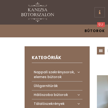
ÚJ
BÚTOROK
KATEGÓRIÁK
Nappali szekrénysorok,
elemes bútorok
Ülőgarnitúrák
Hálószoba bútorok
Tálalószekrények