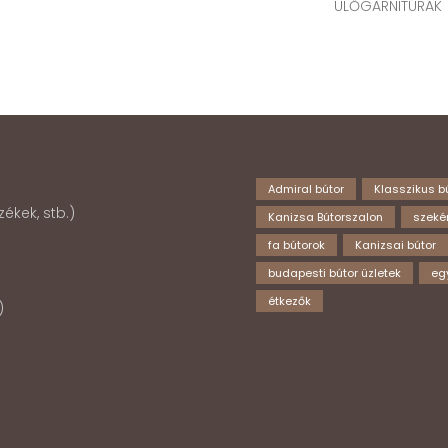
ÜLŐGARNITÚRÁK
Admiral bútor
Klasszikus b
ékek, stb.)
Kanizsa Bútorszalon
szeké
fa bútorok
Kanizsai bútor
budapesti bútor üzletek
eg
étkezők
k)