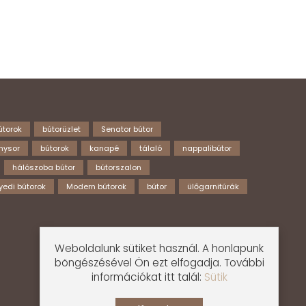
útorok
bútorüzlet
Senator bútor
nysor
bútorok
kanapé
tálaló
nappalibútor
hálószoba bútor
bútorszalon
yedi bútorok
Modern bútorok
bútor
ülőgarnitúrák
Weboldalunk sütiket használ. A honlapunk
böngészésével Ön ezt elfogadja. További
információkat itt talál:
Sütik