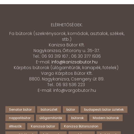
ELÉRHETŐSÉGEK:
Fa bútorok (szekrénysorok, komódok, asztalok, székek,
stb.)
Kanizsa Bútor Kft.
Nagykanizsa, Őrtorony u. 35-37.
Tel.: 06 93 319 167 ; 06 30 377 1936
E-mail:
info@kanizsabutor.hu
Kárpitos bútorok (ülőgarnitúrák, kanapék, fotelek)
Vargo Kárpitos Bútor Kft.
8800. Nagykanizsa, Csengery út 89.
Tel.: 06 93 536 223
E-mail: info@vargobutor.hu
Senator bútor
bútorüzlet
bútor
budapesti bútor üzletek
nappalibútor
ülőgarnitúrák
bútorok
Modern bútorok
étkezők
Kanizsai bútor
Kanizsa Bútorszalon