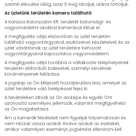
szerinti elévülési időig, azaz 5 évig tároljuk, utána törtöljük.
Az üzletünk területén kamera található
A Kanizsa Bútorszalon Kft. területét biztonsági- és
vagyonvédelmi okokból kamerával láttuk el.
A megfigyelés célja elsősorban az üzlet területén
található vagyontárgyaival, eszközeivel, készleteivel, és az
üzlet vásárlóinak az üzlet területére behozott
vagyontárgyaival kapcsolatos vagyonvédelem.
A megfigyelés célja továbbá a vállalkozás telephelyeinek
területén előforduló balesetek, személyi sérülések
körülményeinek feltárása.
A jogalap az Ön kifejezett hozzájárulása lesz, amelyet az
üzlet területére való belépéssel fejez ki.
A felvételeken látszik az Ön arcképe és egyéb Önt
azonosító személyes jellemzők, valamint megfigyelhető
az Ön magatartása.
Ám a kamerák felvételeit nem figyeljük folyamatosan és
nem nézzük vissza azokat. Kivéve azokat az eseteket,
amikor valamilyen eseményt, jogsértést ellenőrizni kell.