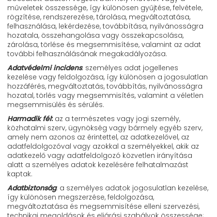
műveletek összessége, így különösen gyűjtése, felvétele,
rögzítése, rendszerezése, tárolása, megváltoztatása,
felhasználása, lekérdezése, továbbítása, nyilvánosságra
hozatala, összehangolása vagy összekapcsolása,
zárolása, törlése és megsemmisítése, valamint az adat
további felhasználásának megakadályozása.
Adatvédelmi incidens
: személyes adat jogellenes
kezelése vagy feldolgozása, így különösen a jogosulatlan
hozzáférés, megváltoztatás, továbbítás, nyilvánosságra
hozatal, törlés vagy megsemmisítés, valamint a véletlen
megsemmisülés és sérülés.
Harmadik fél
:
az a természetes vagy jogi személy,
közhatalmi szerv, ügynökség vagy bármely egyéb szerv,
amely nem azonos az érintettel, az adatkezelővel, az
adatfeldolgozóval vagy azokkal a személyekkel, akik az
adatkezelő vagy adatfeldolgozó közvetlen irányítása
alatt a személyes adatok kezelésére felhatalmazást
kaptak.
Adatbiztonság
: a személyes adatok jogosulatlan kezelése,
így különösen megszerzése, feldolgozása,
megváltoztatása és megsemmisítése elleni szervezési,
technikai megoldások és eljárási szabályok összessége;