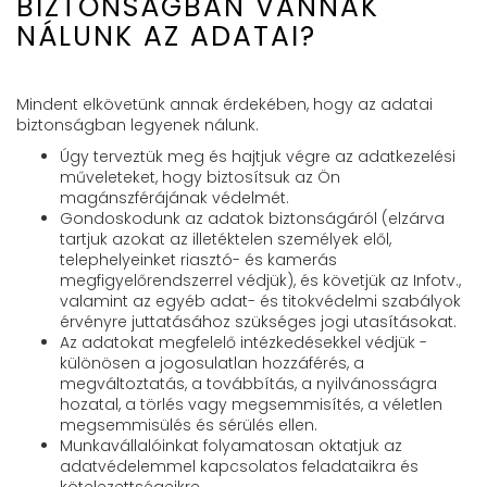
BIZTONSÁGBAN VANNAK
NÁLUNK AZ ADATAI?
Mindent elkövetünk annak érdekében, hogy az adatai
biztonságban legyenek nálunk.
Úgy terveztük meg és hajtjuk végre az adatkezelési
műveleteket, hogy biztosítsuk az Ön
magánszférájának védelmét.
Gondoskodunk az adatok biztonságáról (elzárva
tartjuk azokat az illetéktelen személyek elől,
telephelyeinket riasztó- és kamerás
megfigyelőrendszerrel védjük), és követjük az Infotv.,
valamint az egyéb adat- és titokvédelmi szabályok
érvényre juttatásához szükséges jogi utasításokat.
Az adatokat megfelelő intézkedésekkel védjük -
különösen a jogosulatlan hozzáférés, a
megváltoztatás, a továbbítás, a nyilvánosságra
hozatal, a törlés vagy megsemmisítés, a véletlen
megsemmisülés és sérülés ellen.
Munkavállalóinkat folyamatosan oktatjuk az
adatvédelemmel kapcsolatos feladataikra és