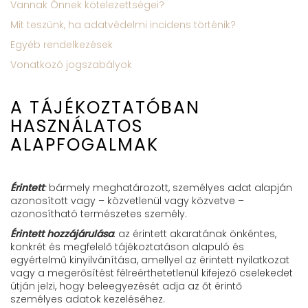
Vannak Önnek kötelezettségei?
Mit teszünk, ha adatvédelmi incidens történik?
Egyéb rendelkezések
Vonatkozó jogszabályok
A TÁJÉKOZTATÓBAN
HASZNÁLATOS
ALAPFOGALMAK
Érintett
:
bármely meghatározott, személyes adat alapján
azonosított vagy – közvetlenül vagy közvetve –
azonosítható természetes személy.
Érintett hozzájárulása
: az érintett akaratának önkéntes,
konkrét és megfelelő tájékoztatáson alapuló és
egyértelmű kinyilvánítása, amellyel az érintett nyilatkozat
vagy a megerősítést félreérthetetlenül kifejező cselekedet
útján jelzi, hogy beleegyezését adja az őt érintő
személyes adatok kezeléséhez.