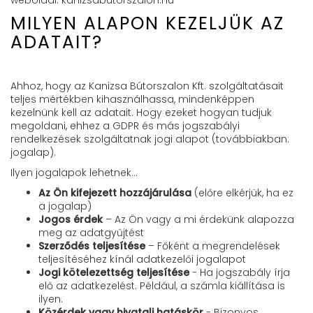
weboldal: kanizsabutorszalon.hu
MILYEN ALAPON KEZELJÜK AZ
ADATAIT?
Ahhoz, hogy az Kanizsa Bútorszalon Kft. szolgáltatásait
teljes mértékben kihasználhassa, mindenképpen
kezelnünk kell az adatait. Hogy ezeket hogyan tudjuk
megoldani, ehhez a GDPR és más jogszabályi
rendelkezések szolgáltatnak jogi alapot (továbbiakban:
jogalap).
Ilyen jogalapok lehetnek…
Az Ön kifejezett hozzájárulása
(előre elkérjük, ha ez
a jogalap)
Jogos érdek
– Az Ön vagy a mi érdekünk alapozza
meg az adatgyűjtést
Szerződés teljesítése
– Főként a megrendelések
teljesítéséhez kínál adatkezelői jogalapot
Jogi kötelezettség teljesítése
- Ha jogszabály írja
elő az adatkezelést. Például, a számla kiállítása is
ilyen.
Közérdek vagy hivatali hatáskör
- Bizonyos