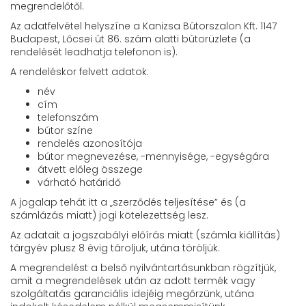
megrendelőtől.
Az adatfelvétel helyszíne a Kanizsa Bútorszalon Kft. 1147
Budapest, Lőcsei út 86. szám alatti bútorüzlete (a
rendelését leadhatja telefonon is).
A rendeléskor felvett adatok:
név
cím
telefonszám
bútor színe
rendelés azonosítója
bútor megnevezése, -mennyisége, -egységára
átvett előleg összege
várható határidő
A jogalap tehát itt a „szerződés teljesítése” és (a
számlázás miatt) jogi kötelezettség lesz.
Az adatait a jogszabályi előírás miatt (számla kiállítás)
tárgyév plusz 8 évig tároljuk, utána töröljük.
A megrendelést a belső nyilvántartásunkban rögzítjük,
amit a megrendelések után az adott termék vagy
szolgáltatás garanciális idejéig megőrzünk, utána