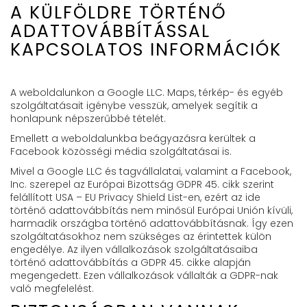
A KÜLFÖLDRE TÖRTÉNŐ
ADATTOVÁBBÍTÁSSAL
KAPCSOLATOS INFORMÁCIÓK
A weboldalunkon a Google LLC. Maps, térkép- és egyéb
szolgáltatásait igénybe vesszük, amelyek segítik a
honlapunk népszerűbbé tételét.
Emellett a weboldalunkba beágyazásra kerültek a
Facebook közösségi média szolgáltatásai is.
Mivel a Google LLC és tagvállalatai, valamint a Facebook,
Inc. szerepel az Európai Bizottság GDPR 45. cikk szerint
felállított USA – EU Privacy Shield List-en, ezért az ide
történő adattovábbítás nem minősül Európai Unión kívüli,
harmadik országba történő adattovábbításnak. Így ezen
szolgáltatásokhoz nem szükséges az érintettek külön
engedélye. Az ilyen vállalkozások szolgáltatásaiba
történő adattovábbítás a GDPR 45. cikke alapján
megengedett. Ezen vállalkozások vállalták a GDPR-nak
való megfelelést.