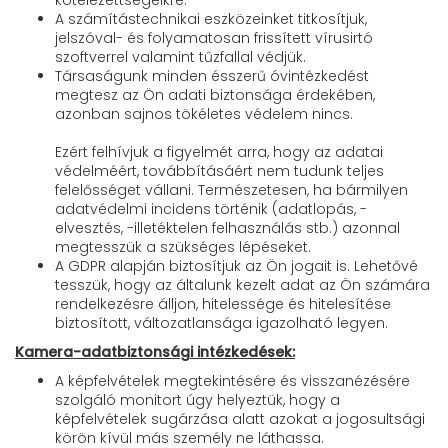
kötelezettségeikre.
A számítástechnikai eszközeinket titkosítjuk,
jelszóval- és folyamatosan frissített vírusirtó
szoftverrel valamint tűzfallal védjük.
Társaságunk minden ésszerű óvintézkedést
megtesz az Ön adati biztonsága érdekében,
azonban sajnos tökéletes védelem nincs.
Ezért felhívjuk a figyelmét arra, hogy az adatai
védelméért, továbbításáért nem tudunk teljes
felelősséget vállani. Természetesen, ha bármilyen
adatvédelmi incidens történik (adatlopás, -
elvesztés, -illetéktelen felhasználás stb.) azonnal
megtesszük a szükséges lépéseket.
A GDPR alapján biztosítjuk az Ön jogait is. Lehetővé
tesszük, hogy az általunk kezelt adat az Ön számára
rendelkezésre álljon, hitelessége és hitelesítése
biztosított, változatlansága igazolható legyen.
Kamera-adatbiztonsági intézkedések:
A képfelvételek megtekintésére és visszanézésére
szolgáló monitort úgy helyeztük, hogy a
képfelvételek sugárzása alatt azokat a jogosultsági
körön kívül más személy ne láthassa.