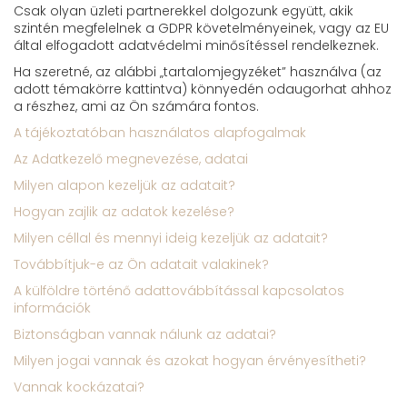
Csak olyan üzleti partnerekkel dolgozunk együtt, akik
szintén megfelelnek a GDPR követelményeinek, vagy az EU
által elfogadott adatvédelmi minősítéssel rendelkeznek.
Ha szeretné, az alábbi „tartalomjegyzéket” használva (az
adott témakörre kattintva) könnyedén odaugorhat ahhoz
a részhez, ami az Ön számára fontos.
A tájékoztatóban használatos alapfogalmak
Az Adatkezelő megnevezése, adatai
Milyen alapon kezeljük az adatait?
Hogyan zajlik az adatok kezelése?
Milyen céllal és mennyi ideig kezeljük az adatait?
Továbbítjuk-e az Ön adatait valakinek?
A külföldre történő adattovábbítással kapcsolatos
információk
Biztonságban vannak nálunk az adatai?
Milyen jogai vannak és azokat hogyan érvényesítheti?
Vannak kockázatai?