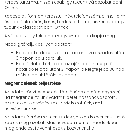
kérdés tartalma, hiszen csak így tudunk válaszokat adni
Önnek.
Kapcsolati formon keresztül: név, telefonszám, e-mail cím
és az ajánlatkérés, kérés, kérdés tartalma, hiszen csak így
tudunk válaszokat adni Önnek.
A választ vagy telefonon vagy e-mailban kapja meg.
Meddig tároljuk az ilyen adatait?
Ha csak kérdezett valamit, akkor a válaszadás után
3 napon belül töröljük.
Ha ajánlatot kért, akkor az ajánlatban megjelölt
határidő lejárta utáni 3. napon, de legfeljebb 30 nap
múlva fogjuk törölni az adatait.
Megrendelések teljesítése
Az adatai rögzítésének és tárolásának a célja egyszerű:
Ha megrendel tőlünk valamit, betér hozzánk vásárolni,
akkor ezzel szerződés keletkezik közöttünk, amit
teljesítenünk kell.
Az adatok forrása szintén Ön lesz, hiszen közvetlenül Öntől
kapjuk meg azokat. Más nevében nem áll módunkban
megrendelést felvenni, csakis közvetlenül a