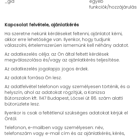
_gid
egyéb
funkciók/hozzájárulás
Kapcsolat felvétele, ajánlatkérés
Ha szeretne nekünk kérdéseket feltenni, ajánlatot kérni,
akkor erre lehetősége van. Ilyenkor, hogy tudjunk
válaszolni, értelemszerűen ismernünk kell néhány adatot.
Az adatkezelés célja: az Ön által feltett kérdések
megválaszolása és/vagy az ajánlatkérés teljesítése.
Az adatkezelés jogalapja: jogos érdek.
Az adatok forrása Ön lesz.
Az adatfelvétel telefonon vagy személyesen történik, és a
helyszín, ahol az adatokat rögzítjük, a Kanizsa
Bútorszalon kft. 1147 Budapest, Lőcsei út 86. szám alatti
bútorüzlete lesz.
Ilyenkor is csak a feltétlenül szükséges adatokat kérjük el
Öntől.
Telefonon, e-mailben vagy személyesen: név,
telefonszám vagy e-mail cím és az ajánlatkérés, kérés,