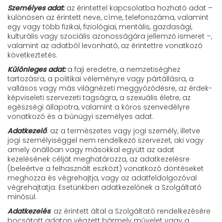
Személyes adat
:
az érintettel kapcsolatba hozható adat –
különösen az érintett neve, címe, telefonszáma, valamint
egy vagy több fizikai, fiziológiai, mentális, gazdasági,
kulturális vagy szociális azonosságára jellemző ismeret –,
valamint az adatból levonható, az érintettre vonatkozó
következtetés.
Különleges adat:
a faji eredetre, a nemzetiséghez
tartozásra, a politikai véleményre vagy pártállásra, a
vallásos vagy más világnézeti meggyőződésre, az érdek-
képviseleti szervezeti tagságra, a szexuális életre, az
egészségi állapotra, valamint a kóros szenvedélyre
vonatkozó és a bűnügyi személyes adat.
Adatkezelő
: az a természetes vagy jogi személy, illetve
jogi személyiséggel nem rendelkező szervezet, aki vagy
amely önállóan vagy másokkal együtt az adat
kezelésének célját meghatározza, az adatkezelésre
(beleértve a felhasznált eszközt) vonatkozó döntéseket
meghozza és végrehajtja, vagy az adatfeldolgozóval
végrehajtatja. Esetünkben adatkezelőnek a Szolgáltató
minősül.
Adatkezelés
: az érintett által a Szolgáltató rendelkezésére
bocsátott adaton végzett bármely művelet vagy a