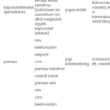
kérdés, kérés
Bútorszalo
tartalma
kapcsolatfelvétel,
vásárlói, 
(különösen az
jogos érdek
ajánlatkérés
a
üzenetben Ön
kanizsabu
által megadott
oldal láto
egyéb
kapcsolati
adatok)
név
telefonszám
időpont
jogi
a Kanizsa
panasz
cím
kötelezettség
Kft. vásárl
panasz tartalma
csatolt iratok
panasz oka
név
cím
telefonszám