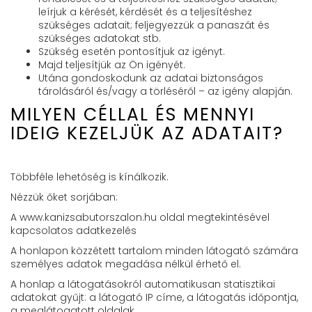
leírjuk a kérését, kérdését és a teljesítéshez
szükséges adatait; feljegyezzük a panaszát és
szükséges adatokat stb.
Szükség esetén pontosítjuk az igényt.
Majd teljesítjük az Ön igényét.
Utána gondoskodunk az adatai biztonságos
tárolásáról és/vagy a törléséről – az igény alapján.
MILYEN CÉLLAL ÉS MENNYI
IDEIG KEZELJÜK AZ ADATAIT?
Többféle lehetőség is kínálkozik.
Nézzük őket sorjában:
A www.kanizsabutorszalon.hu oldal megtekintésével
kapcsolatos adatkezelés
A honlapon közzétett tartalom minden látogató számára
személyes adatok megadása nélkül érhető el.
A honlap a látogatásokról automatikusan statisztikai
adatokat gyűjt: a látogató IP címe, a látogatás időpontja,
a meglátogatott oldalak.