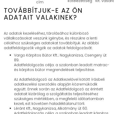
kötelezettség
Kft. vásárl
cím
TOVÁBBÍTJUK-E AZ ÖN
ADATAIT VALAKINEK?
Az adatok kezeléséhez, tárolásához különböző
vállalkozásokat veszünk igénybe, és részükre a lenti
célokhoz szükséges adatokat továbbítjuk. Az alábbi
adatfeldolgozók végzik az adatok feldolgozását:
Vargo Kárpitos Bútor Kft.; Nagykanizsa, Csengery út
89.
Adatfeldolgozás célja: a szalonban leadott matrac-
és kárpitos bútor megrendelések teljesítése.
Az Adatfeldolgozó az Adatkezelővel kötött írásbeli
adatkezelési szerződés alapján közreműködik
együtt. Ennek során az Adatfeldolgozó az érintett
adatait kizárólag a szolgáltatás teljesítéséhez
szükséges mértékben, a megfelelő időtartamban
kezeli, ezt követően haladéktalanul törli.
Léránt Kft., Nagykanizsa, Alkotmány út 60.
Adatfeldolgozás célja: a szalonban leadott kárpitos