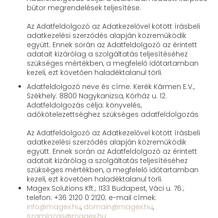
bútor megrendelések teljesítése.
Az Adatfeldolgozó az Adatkezelővel kötött írásbeli
adatkezelési szerződés alapján közreműködik
együtt. Ennek során az Adatfeldolgozó az érintett
adatait kizárólag a szolgáltatás teljesítéséhez
szükséges mértékben, a megfelelő időtartamban
kezeli, ezt követően haladéktalanul törli.
Adatfeldolgozó neve és címe: Kerék Kármen E.V.,
Székhely: 8800 Nagykanizsa, Kórház u. 12.
Adatfeldolgozás célja: könyvelés,
adókötelezettséghez szükséges adatfeldolgozás
Az Adatfeldolgozó az Adatkezelővel kötött írásbeli
adatkezelési szerződés alapján közreműködik
együtt. Ennek során az Adatfeldolgozó az érintett
adatait kizárólag a szolgáltatás teljesítéséhez
szükséges mértékben, a megfelelő időtartamban
kezeli, ezt követően haladéktalanul törli.
Magex Solutions Kft.; 1133 Budapest, Váci u. 76.;
telefon: +36 2120 0 2120; e-mail címek:
info@magex.hu
,
domain@magex.hu
,
szamlazas@magex.hu