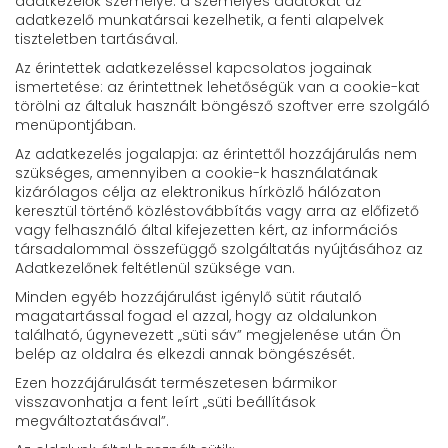
adatkezelők személye: a személyes adatokat az
adatkezelő munkatársai kezelhetik, a fenti alapelvek
tiszteletben tartásával.
Az érintettek adatkezeléssel kapcsolatos jogainak
ismertetése: az érintettnek lehetőségük van a cookie-kat
törölni az általuk használt böngésző szoftver erre szolgáló
menüpontjában.
Az adatkezelés jogalapja: az érintettől hozzájárulás nem
szükséges, amennyiben a cookie-k használatának
kizárólagos célja az elektronikus hírközlő hálózaton
keresztül történő közléstovábbítás vagy arra az előfizető
vagy felhasználó által kifejezetten kért, az információs
társadalommal összefüggő szolgáltatás nyújtásához az
Adatkezelőnek feltétlenül szüksége van.
Minden egyéb hozzájárulást igénylő sütit ráutaló
magatartással fogad el azzal, hogy az oldalunkon
található, úgynevezett „süti sáv” megjelenése után Ön
belép az oldalra és elkezdi annak böngészését.
Ezen hozzájárulását természetesen bármikor
visszavonhatja a fent leírt „süti beállítások
megváltoztatásával”.