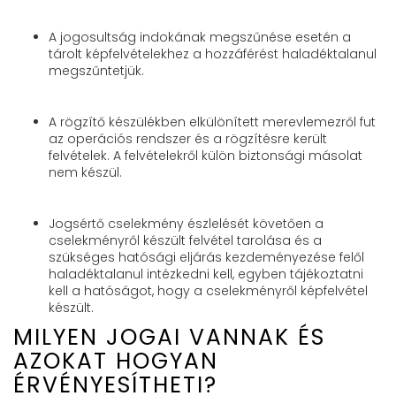
A jogosultság indokának megszűnése esetén a
tárolt képfelvételekhez a hozzáférést haladéktalanul
megszűntetjük.
A rögzítő készülékben elkülönített merevlemezről fut
az operációs rendszer és a rögzítésre került
felvételek. A felvételekről külön biztonsági másolat
nem készül.
Jogsértő cselekmény észlelését követően a
cselekményről készült felvétel tarolása és a
szükséges hatósági eljárás kezdeményezése felől
haladéktalanul intézkedni kell, egyben tájékoztatni
kell a hatóságot, hogy a cselekményről képfelvétel
készült.
MILYEN JOGAI VANNAK ÉS
AZOKAT HOGYAN
ÉRVÉNYESÍTHETI?