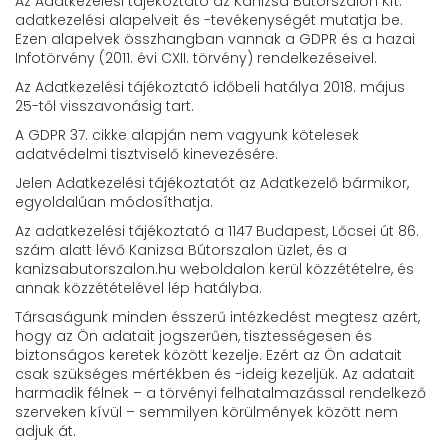
Az Adatkezelési tájékoztató az Kanizsa Bútorszalon Kft.
adatkezelési alapelveit és -tevékenységét mutatja be.
Ezen alapelvek összhangban vannak a GDPR és a hazai
Infotörvény (2011. évi CXII. törvény) rendelkezéseivel.
Az Adatkezelési tájékoztató időbeli hatálya 2018. május
25-től visszavonásig tart.
A GDPR 37. cikke alapján nem vagyunk kötelesek
adatvédelmi tisztviselő kinevezésére.
Jelen Adatkezelési tájékoztatót az Adatkezelő bármikor,
egyoldalúan módosíthatja.
Az adatkezelési tájékoztató a 1147 Budapest, Lőcsei út 86.
szám alatt lévő Kanizsa Bútorszalon üzlet, és a
kanizsabutorszalon.hu weboldalon kerül közzétételre, és
annak közzétételével lép hatályba.
Társaságunk minden ésszerű intézkedést megtesz azért,
hogy az Ön adatait jogszerűen, tisztességesen és
biztonságos keretek között kezelje. Ezért az Ön adatait
csak szükséges mértékben és -ideig kezeljük. Az adatait
harmadik félnek – a törvényi felhatalmazással rendelkező
szerveken kívül – semmilyen körülmények között nem
adjuk át.