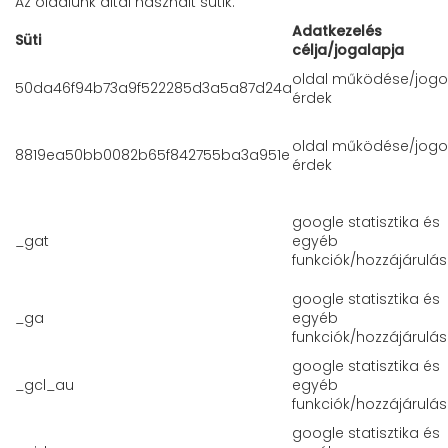
Az oldalunk által használt sütik:
Adatkezelés
Süti
célja/jogalapja
oldal működése/jogo
50da46f94b73a9f522285d3a5a87d24a
érdek
oldal működése/jogo
8819ea50bb0082b65f842755ba3a951e
érdek
google statisztika és
_gat
egyéb
funkciók/hozzájárulás
google statisztika és
_ga
egyéb
funkciók/hozzájárulás
google statisztika és
_gcl_au
egyéb
funkciók/hozzájárulás
google statisztika és