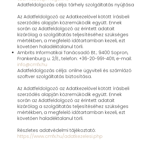
Adatfeldolgozás célja: tárhely szolgáltatás nyújtása
Az Adatfeldolgozó az Adatkezelővel kötött írásbeli
szerződés alapján közreműködik együtt. Ennek
során az Adatfeldolgozó az érintett adatait
kizárólag a szolgáltatás teljesítéséhez szükséges
mértékben, a megfelelő időtartamban kezeli, ezt
követően haladéktalanul törli.
Ambrits Informatikai Tanácsadó Bt.; 9400 Sopron,
Frankenburg u. 2/E., telefon: +36-20-991-4011, e-mail:
info@cmfx.hu
Adatfeldolgozás célja: online ügyviteli és számlázó
szoftver szolgáltatás biztosítása.
Az Adatfeldolgozó az Adatkezelővel kötött írásbeli
szerződés alapján közreműködik együtt. Ennek
során az Adatfeldolgozó az érintett adatait
kizárólag a szolgáltatás teljesítéséhez szükséges
mértékben, a megfelelő időtartamban kezeli, ezt
követően haladéktalanul törli.
Részletes adatvédelmi tájékoztató:
https://www.cmfx.hu/adatkezelesi.php