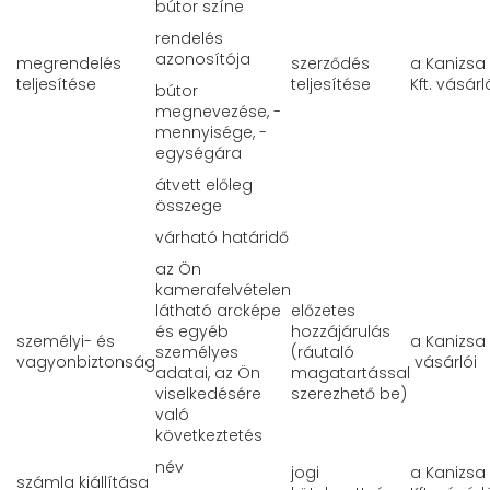
bútor színe
rendelés
azonosítója
megrendelés
szerződés
a Kanizsa
teljesítése
teljesítése
Kft. vásárl
bútor
megnevezése, -
mennyisége, -
egységára
átvett előleg
összege
várható határidő
az Ön
kamerafelvételen
látható arcképe
előzetes
és egyéb
hozzájárulás
személyi- és
a Kanizsa
személyes
(ráutaló
vagyonbiztonság
vásárlói
adatai, az Ön
magatartással
viselkedésére
szerezhető be)
való
következtetés
név
jogi
a Kanizsa
számla kiállítása