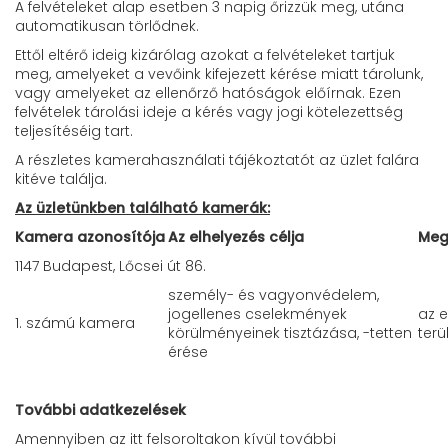
A felvételeket alap esetben 3 napig őrizzük meg, utána
automatikusan törlődnek.
Ettől eltérő ideig kizárólag azokat a felvételeket tartjuk
meg, amelyeket a vevőink kifejezett kérése miatt tárolunk,
vagy amelyeket az ellenőrző hatóságok előírnak. Ezen
felvételek tárolási ideje a kérés vagy jogi kötelezettség
teljesítéséig tart.
A részletes kamerahasználati tájékoztatót az üzlet falára
kitéve találja.
Az üzletünkben található kamerák:
Kamera azonosítója
Az elhelyezés célja
Megf
1147 Budapest, Lőcsei út 86.
személy- és vagyonvédelem,
jogellenes cselekmények
az e
1. számú kamera
körülményeinek tisztázása, -tetten
terü
érése
További adatkezelések
Amennyiben az itt felsoroltakon kívül további