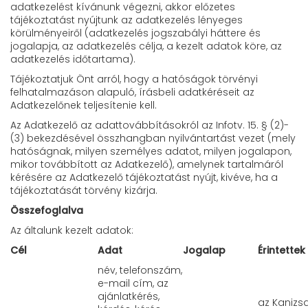
adatkezelést kívánunk végezni, akkor előzetes
tájékoztatást nyújtunk az adatkezelés lényeges
körülményeiről (adatkezelés jogszabályi háttere és
jogalapja, az adatkezelés célja, a kezelt adatok köre, az
adatkezelés időtartama).
Tájékoztatjuk Önt arról, hogy a hatóságok törvényi
felhatalmazáson alapuló, írásbeli adatkéréseit az
Adatkezelőnek teljesítenie kell.
Az Adatkezelő az adattovábbításokról az Infotv. 15. § (2)-
(3) bekezdésével összhangban nyilvántartást vezet (mely
hatóságnak, milyen személyes adatot, milyen jogalapon,
mikor továbbított az Adatkezelő), amelynek tartalmáról
kérésére az Adatkezelő tájékoztatást nyújt, kivéve, ha a
tájékoztatását törvény kizárja.
Összefoglalva
Az általunk kezelt adatok:
Cél
Adat
Jogalap
Érintettek
név, telefonszám,
e-mail cím, az
ajánlatkérés,
az Kanizs