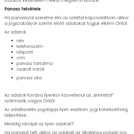
indokolt késedelem nélkül megsemmisítünk.
Panasz felvétele
Ha panasszal szeretne élni az üzlettel kapcsolatban, akkor
a jogszabályok szerint előírt adatokat fogjuk elkérni Öntől.
Az adatok:
név
telefonszám
időpont
cím
panasz tartalma
csatolt iratok
panasz oka
Az adatok forrása ilyenkor közvetlenül az „érintettől”
származik, vagyis Öntől.
Az adatkezelés jogalapja ilyen esetben: jogi kötelezettség
teljesítése.
Meddig tároljuk az ilyen adatait?
Ha panaszt tett, akkor az adatait az általános polgári jog