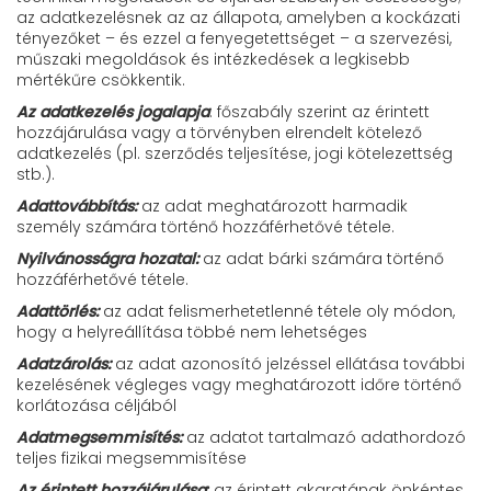
az adatkezelésnek az az állapota, amelyben a kockázati
tényezőket – és ezzel a fenyegetettséget – a szervezési,
műszaki megoldások és intézkedések a legkisebb
mértékűre csökkentik.
Az adatkezelés jogalapja
: főszabály szerint az érintett
hozzájárulása vagy a törvényben elrendelt kötelező
adatkezelés (pl. szerződés teljesítése, jogi kötelezettség
stb.).
Adattovábbítás:
az adat meghatározott harmadik
személy számára történő hozzáférhetővé tétele.
Nyilvánosságra hozatal:
az adat bárki számára történő
hozzáférhetővé tétele.
Adattörlés:
az adat felismerhetetlenné tétele oly módon,
hogy a helyreállítása többé nem lehetséges
Adatzárolás:
az adat azonosító jelzéssel ellátása további
kezelésének végleges vagy meghatározott időre történő
korlátozása céljából
Adatmegsemmisítés:
az adatot tartalmazó adathordozó
teljes fizikai megsemmisítése
Az érintett hozzájárulása
:
az érintett akaratának önkéntes,