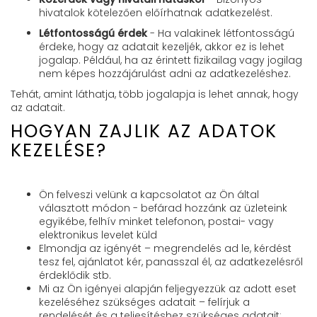
hivatalok kötelezően előírhatnak adatkezelést.
Létfontosságú érdek
- Ha valakinek létfontosságú
érdeke, hogy az adatait kezeljék, akkor ez is lehet
jogalap. Például, ha az érintett fizikailag vagy jogilag
nem képes hozzájárulást adni az adatkezeléshez.
Tehát, amint láthatja, több jogalapja is lehet annak, hogy
az adatait.
HOGYAN ZAJLIK AZ ADATOK
KEZELÉSE?
Ön felveszi velünk a kapcsolatot az Ön által
választott módon - befárad hozzánk az üzleteink
egyikébe, felhív minket telefonon, postai- vagy
elektronikus levelet küld
Elmondja az igényét – megrendelés ad le, kérdést
tesz fel, ajánlatot kér, panasszal él, az adatkezelésről
érdeklődik stb.
Mi az Ön igényei alapján feljegyezzük az adott eset
kezeléséhez szükséges adatait – felírjuk a
rendelését és a teljesítéshez szükséges adatait;