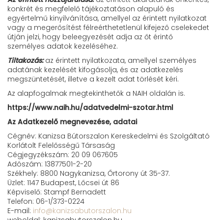
konkrét és megfelelő tájékoztatáson alapuló és
egyértelmű kinyilvánítása, amellyel az érintett nyilatkozat
vagy a megerősítést félreérthetetlenül kifejező cselekedet
útján jelzi, hogy beleegyezését adja az őt érintő
személyes adatok kezeléséhez.
Tiltakozás:
az érintett nyilatkozata, amellyel személyes
adatának kezelését kifogásolja, és az adatkezelés
megszüntetését, illetve a kezelt adat törlését kéri.
Az alapfogalmak megtekinthetők a NAIH oldalán is.
https://www.naih.hu/adatvedelmi-szotar.html
Az Adatkezelő megnevezése, adatai
Cégnév: Kanizsa Bútorszalon Kereskedelmi és Szolgáltató
Korlátolt Felelősségű Társaság
Cégjegyzékszám: 20 09 067605
Adószám: 13877501-2-20
Székhely: 8800 Nagykanizsa, Őrtorony út 35-37.
Üzlet: 1147 Budapest, Lőcsei út 86
Képviselő: Stampf Bernadett
Telefon: 06-1/373-0224
E-mail:
info@kanizsabutorszalon.hu