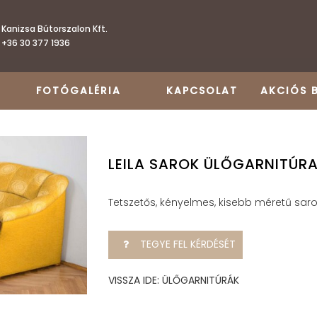
Kanizsa Bútorszalon Kft.
+36 30 377 1936
FOTÓGALÉRIA
KAPCSOLAT
AKCIÓS 
LEILA SAROK ÜLŐGARNITÚR
Tetszetős, kényelmes, kisebb méretű saro
TEGYE FEL KÉRDÉSÉT
VISSZA IDE: ÜLŐGARNITÚRÁK