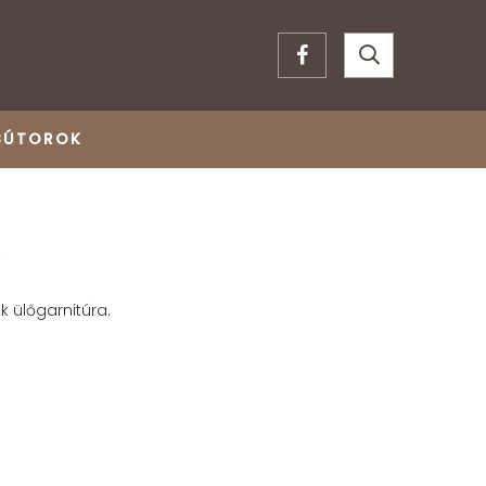
BÚTOROK
A
k ülőgarnitúra.