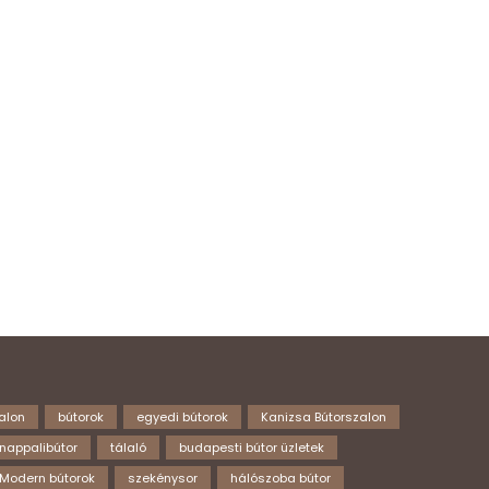
alon
bútorok
egyedi bútorok
Kanizsa Bútorszalon
nappalibútor
tálaló
budapesti bútor üzletek
Modern bútorok
szekénysor
hálószoba bútor