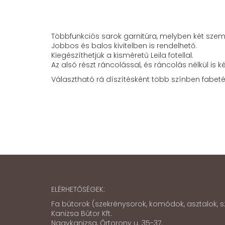
Többfunkciós sarok garnitúra, melyben két szemé
Jobbos és balos kivitelben is rendelhető.
Kiegészíthetjük a kisméretű Leila fotellal.
Az alsó részt ráncolással, és ráncolás nélkül is k
Választható rá díszítésként több színben fabeté
ELÉRHETŐSÉGEK:
Fa bútorok (szekrénysorok, komódok, asztalok, sz
Kanizsa Bútor Kft.
Nagykanizsa, Őrtorony u. 35-37.