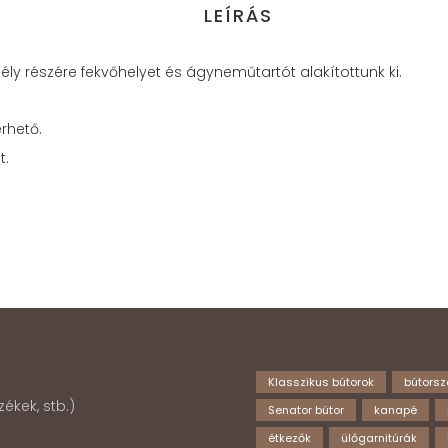
LEÍRÁS
ly részére fekvőhelyet és ágyneműtartót alakítottunk ki.
érhető.
t.
Klasszikus bútorok
bútorsz
ékek, stb.)
Senator bútor
kanapé
étkezők
ülőgarnitúrák