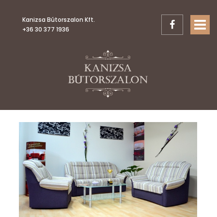
Kanizsa Bútorszalon Kft.
TOGGL
+36 30 377 1936