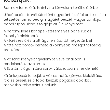
Bármely funkcióját tekintve a kényelem került előtérbe.
Ülőbútorként, fekvőbútorként egyaránt felsőfokon teljesít, a
tetszetős forma pedig magáért beszél. Magas támlája,
bonellrugós ülése, szolgálja az Ön kényelmét.
A háromüléses kanapé kétszemélyes bonellrugós
fekhellyé alakítható.
A kétrészes ülés alatt ágyneműtartót helyeztünk el.
A fotelhoz görgők kérhető a könnyebb mozgathatóság
érdekében.
A vásárló igényeit figyelembe véve önállóan is
rendelhetőek az elemek.
A Szultán ülőgarnitúra sarok változatban is rendelhető.
Különlegessé tehetjük a választható, igényes kialakítású
fadíszítéssel, és a fából készült pogácsalábakkal,
melyekből több színt kínálunk.