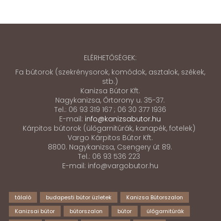
ELÉRHETŐSÉGEK:
Fa bútorok (szekrénysorok, komódok, asztalok, székek,
stb.)
Kanizsa Bútor Kft.
Nagykanizsa, Őrtorony u. 35-37.
Tel.: 06 93 319 167 ; 06 30 377 1936
E-mail:
info@kanizsabutor.hu
Kárpitos bútorok (ülőgarnitúrák, kanapék, fotelek)
Vargo Kárpitos Bútor Kft.
8800. Nagykanizsa, Csengery út 89.
Tel.: 06 93 536 223
E-mail: info@vargobutor.hu
tálaló
budapesti bútor üzletek
Kanizsa Bútorszalon
Kanizsai bútor
bútorszalon
bútor
ülőgarnitúrák