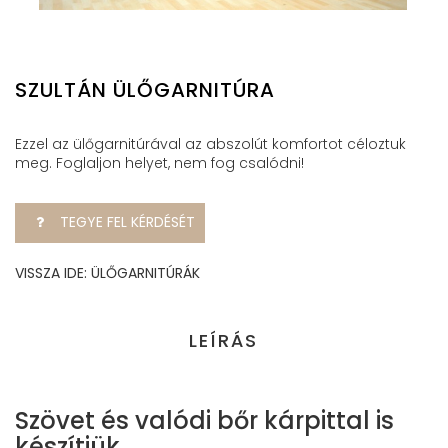
SZULTÁN ÜLŐGARNITÚRA
Ezzel az ülőgarnitúrával az abszolút komfortot céloztuk
meg. Foglaljon helyet, nem fog csalódni!
TEGYE FEL KÉRDÉSÉT
VISSZA IDE: ÜLŐGARNITÚRÁK
LEÍRÁS
Szövet és valódi bőr kárpittal is
készítjük.