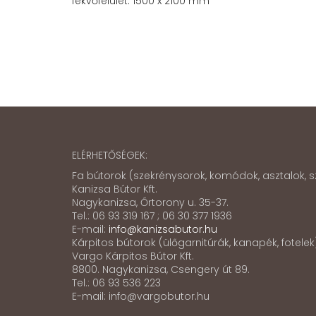
fekvőfelület: 1500 x 2100 mm
ELÉRHETŐSÉGEK:
Fa bútorok (szekrénysorok, komódok, asztalok, sz
Kanizsa Bútor Kft.
Nagykanizsa, Őrtorony u. 35-37.
Tel.: 06 93 319 167 ; 06 30 377 1936
E-mail:
info@kanizsabutor.hu
Kárpitos bútorok (ülőgarnitúrák, kanapék, fotele
Vargo Kárpitos Bútor Kft.
8800. Nagykanizsa, Csengery út 89.
Tel.: 06 93 536 223
E-mail: info@vargobutor.hu