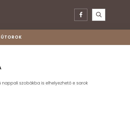
BÚTOROK
A
tű nappali szobákba is elhelyezhető e sarok