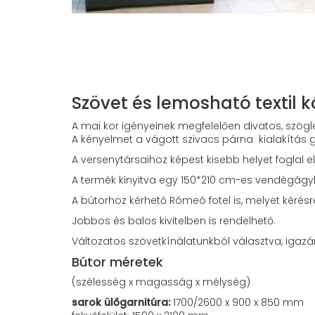
Szövet és lemosható textil kár
A mai kor igényeinek megfelelően divatos, szögle
A kényelmet a vágott szivacs párna kialakítás g
A versenytársaihoz képest kisebb helyet foglal
A termék kinyitva egy 150*210 cm-es vendégágyk
A bútorhoz kérhető Rómeó fotel is, melyet kérésre
Jobbos és balos kivitelben is rendelhető.
Változatos szövetkínálatunkból választva, igazá
Bútor méretek
(szélesség x magasság x mélység)
sarok ülőgarnitúra:
1700/2600 x 900 x 850 mm