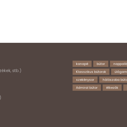
kanapé
bútor
nappalib
ékek, stb.)
Klasszikus bútorok
ülőgarn
szekénysor
hálószoba búto
Admiral bútor
étkezők
k)