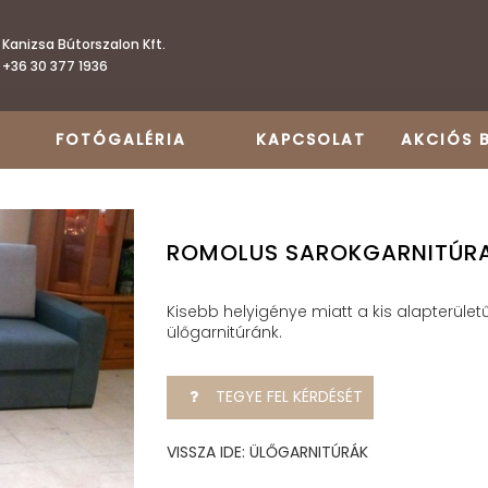
Kanizsa Bútorszalon Kft.
+36 30 377 1936
FOTÓGALÉRIA
KAPCSOLAT
AKCIÓS 
ROMOLUS SAROKGARNITÚR
Kisebb helyigénye miatt a kis alapterüle
ülőgarnitúránk.
TEGYE FEL KÉRDÉSÉT
VISSZA IDE: ÜLŐGARNITÚRÁK