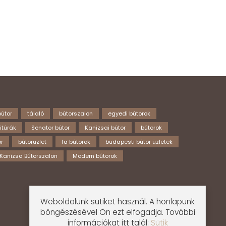
útor
tálaló
bútorszalon
egyedi bútorok
itúrák
Senator bútor
Kanizsai bútor
bútorok
r
bútorüzlet
fa bútorok
budapesti bútor üzletek
Kanizsa Bútorszalon
Modern bútorok
Weboldalunk sütiket használ. A honlapunk
böngészésével Ön ezt elfogadja. További
információkat itt talál:
Sütik