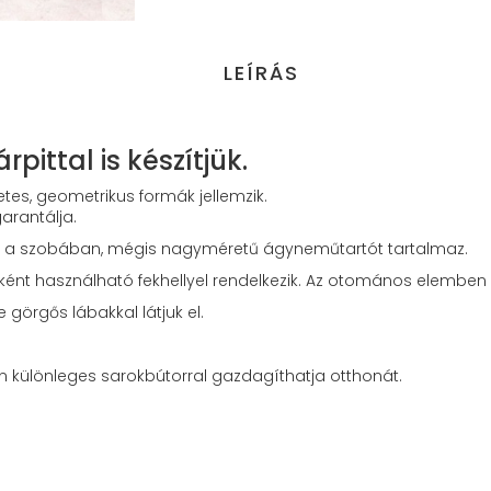
LEÍRÁS
pittal is készítjük.
tes, geometrikus formák jellemzik.
arantálja.
 el a szobában, mégis nagyméretű ágyneműtartót tartalmaz.
ént használható fekhellyel rendelkezik. Az otomános elemben
 görgős lábakkal látjuk el.
n különleges sarokbútorral gazdagíthatja otthonát.