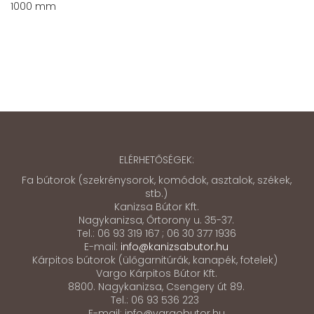
1000 mm
ELÉRHETŐSÉGEK:
Fa bútorok (szekrénysorok, komódok, asztalok, székek,
stb.)
Kanizsa Bútor Kft.
Nagykanizsa, Őrtorony u. 35-37.
Tel.: 06 93 319 167 ; 06 30 377 1936
E-mail:
info@kanizsabutor.hu
Kárpitos bútorok (ülőgarnitúrák, kanapék, fotelek)
Vargo Kárpitos Bútor Kft.
8800. Nagykanizsa, Csengery út 89.
Tel.: 06 93 536 223
E-mail: info@vargobutor.hu