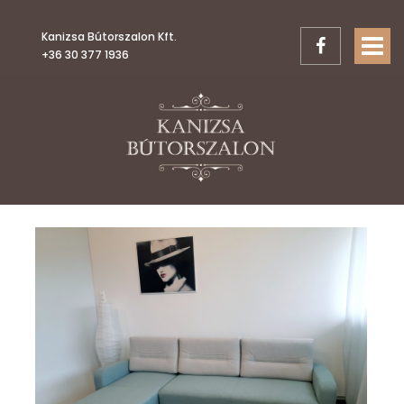
Kanizsa Bútorszalon Kft.
TOGGL
+36 30 377 1936