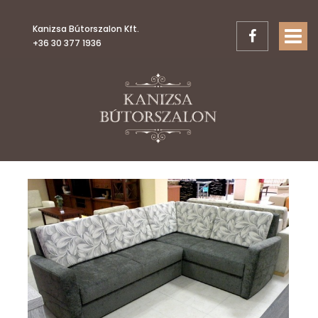
Kanizsa Bútorszalon Kft.
TOGGL
+36 30 377 1936