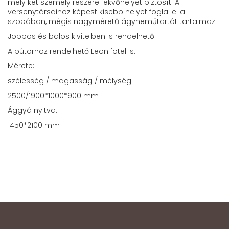
mely két személy részére fekvőhelyet biztosít. A
versenytársaihoz képest kisebb helyet foglal el a
szobában, mégis nagyméretű ágyneműtartót tartalmaz.
Jobbos és balos kivitelben is rendelhető.
A bútorhoz rendelhető Leon fotel is.
Mérete:
szélesség / magasság / mélység
2500/1900*1000*900 mm
Ággyá nyitva:
1450*2100 mm