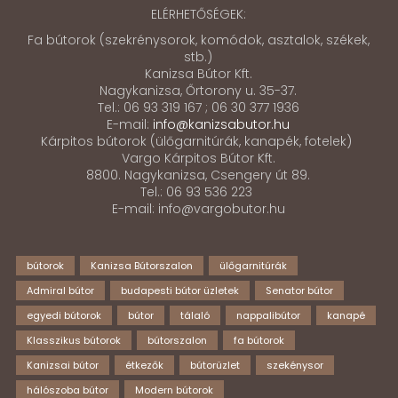
ELÉRHETŐSÉGEK:
Fa bútorok (szekrénysorok, komódok, asztalok, székek,
stb.)
Kanizsa Bútor Kft.
Nagykanizsa, Őrtorony u. 35-37.
Tel.: 06 93 319 167 ; 06 30 377 1936
E-mail:
info@kanizsabutor.hu
Kárpitos bútorok (ülőgarnitúrák, kanapék, fotelek)
Vargo Kárpitos Bútor Kft.
8800. Nagykanizsa, Csengery út 89.
Tel.: 06 93 536 223
E-mail: info@vargobutor.hu
bútorok
Kanizsa Bútorszalon
ülőgarnitúrák
Admiral bútor
budapesti bútor üzletek
Senator bútor
egyedi bútorok
bútor
tálaló
nappalibútor
kanapé
Klasszikus bútorok
bútorszalon
fa bútorok
Kanizsai bútor
étkezők
bútorüzlet
szekénysor
hálószoba bútor
Modern bútorok