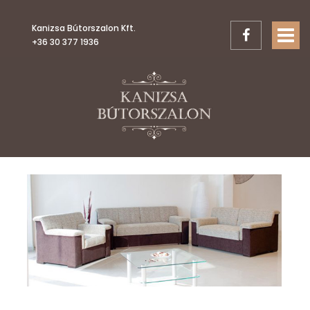
Kanizsa Bútorszalon Kft.
TOGGL
+36 30 377 1936