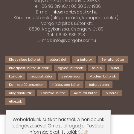
Nagykanizsa, Őrtorony u. 35-37.
Tel.: 06 93 319 167 ; 06 30 377 1936
E-mail:
info@kanizsabutor.hu
Kárpitos bútorok (ülőgarnitúrák, kanapék, fotelek)
Vargo Kárpitos Bútor Kft.
8800. Nagykanizsa, Csengery út 89.
Tel.: 06 93 536 223
E-mail: info@vargobutor.hu
Klasszikus bútorok
bútorüzlet
fa bútorok
Senator bútor
budapesti bútor üzletek
egyedi bútorok
tálaló
bútor
kanapé
nappalibútor
szekénysor
Modern bútorok
Kanizsa Bútorszalon
hálószoba bútor
bútorszalon
ülőgarnitúrák
Kanizsai bútor
Admiral bútor
bútorok
étkezők
Weboldalunk sütiket használ. A honlapunk
© Kanizsa Bútorszalon | Készítette:
Ideastyle
böngészésével Ön ezt elfogadja. További
információkat itt talál:
Sütik