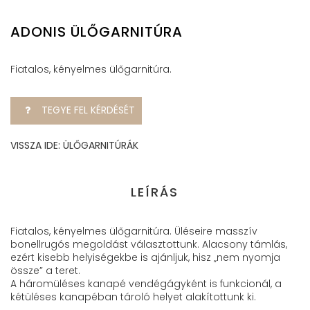
ADONIS ÜLŐGARNITÚRA
Fiatalos, kényelmes ülőgarnitúra.
TEGYE FEL KÉRDÉSÉT
VISSZA IDE: ÜLŐGARNITÚRÁK
LEÍRÁS
Fiatalos, kényelmes ülőgarnitúra. Üléseire masszív
bonellrugós megoldást választottunk. Alacsony támlás,
ezért kisebb helyiségekbe is ajánljuk, hisz „nem nyomja
össze” a teret.
A háromüléses kanapé vendégágyként is funkcionál, a
kétüléses kanapéban tároló helyet alakítottunk ki.