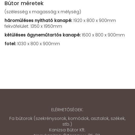
Bútor méretek
(szélesség x magasság x mélység)
háromüléses nyitható kanapé:
1920 x 800 x 900mm
fekvőfelület: 1350 x 1950mm
kétüléses ágyneműtartós kanapé:
1600 x 800 x 900mm
fotel:
1030 x 800 x 900mm
ELÉRHETŐSÉGEK:
Fa bútorok (szekrénysorok, komódok, asztalok, székek,
stb.)
Kanizsa Bútor Kft.