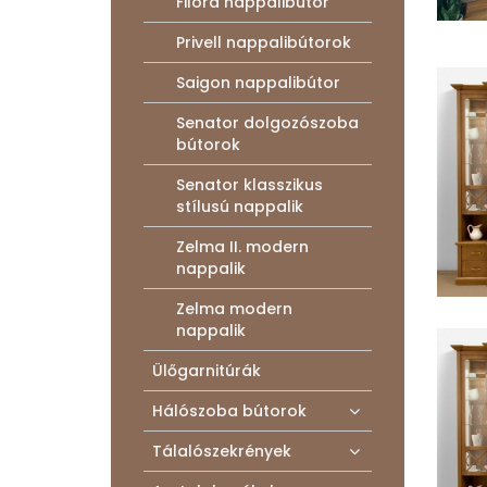
Filora nappalibútor
Privell nappalibútorok
Saigon nappalibútor
Senator dolgozószoba
bútorok
Senator klasszikus
stílusú nappalik
Zelma II. modern
nappalik
Zelma modern
nappalik
Ülőgarnitúrák
Hálószoba bútorok
Tálalószekrények