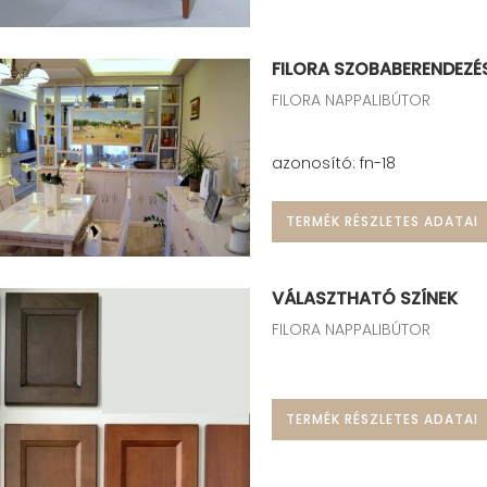
FILORA SZOBABERENDEZÉ
FILORA NAPPALIBÚTOR
azonosító: fn-18
TERMÉK RÉSZLETES ADATAI
VÁLASZTHATÓ SZÍNEK
FILORA NAPPALIBÚTOR
TERMÉK RÉSZLETES ADATAI