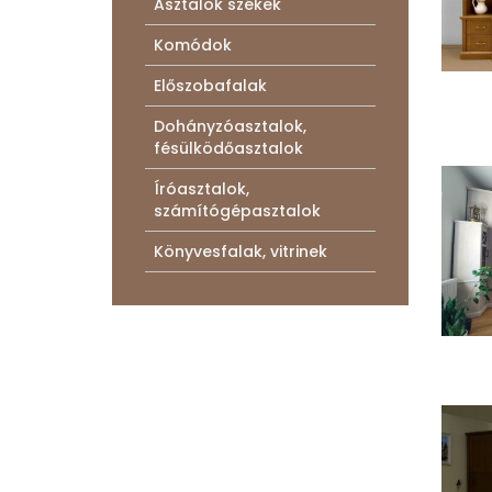
Asztalok székek
Komódok
Előszobafalak
Dohányzóasztalok,
fésülködőasztalok
Íróasztalok,
számítógépasztalok
Könyvesfalak, vitrinek