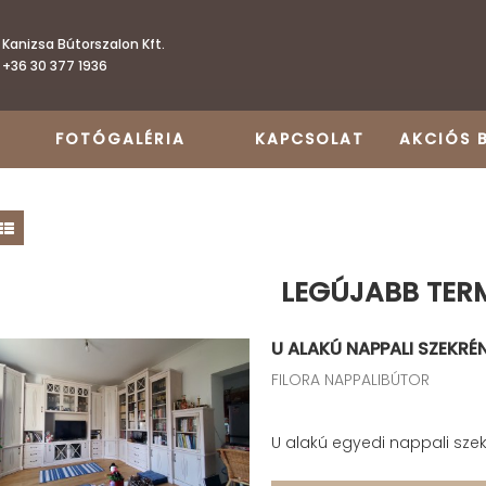
Kanizsa Bútorszalon Kft.
+36 30 377 1936
FOTÓGALÉRIA
KAPCSOLAT
AKCIÓS 
LEGÚJABB TER
U ALAKÚ NAPPALI SZEKR
FILORA NAPPALIBÚTOR
U alakú egyedi nappali sze