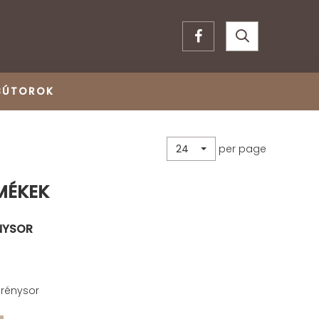
BÚTOROK
per page
24
MÉKEK
ÉNYSOR
krénysor