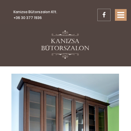
Kanizsa Bútorszalon Kft.
TOGGL
+36 30 377 1936