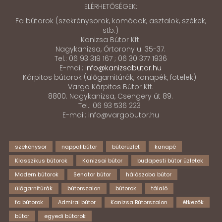
ELÉRHETŐSÉGEK:
Fa bútorok (szekrénysorok, komódok, asztalok, székek,
stb.)
Kanizsa Bútor Kft.
Nagykanizsa, Őrtorony u. 35-37.
Tel.: 06 93 319 167 ; 06 30 377 1936
E-mail:
info@kanizsabutor.hu
Kárpitos bútorok (ülőgarnitúrák, kanapék, fotelek)
Vargo Kárpitos Bútor Kft.
8800. Nagykanizsa, Csengery út 89.
Tel.: 06 93 536 223
E-mail: info@vargobutor.hu
szekénysor
nappalibútor
bútorüzlet
kanapé
Klasszikus bútorok
Kanizsai bútor
budapesti bútor üzletek
Modern bútorok
Senator bútor
hálószoba bútor
ülőgarnitúrák
bútorszalon
bútorok
tálaló
fa bútorok
Admiral bútor
Kanizsa Bútorszalon
étkezők
bútor
egyedi bútorok