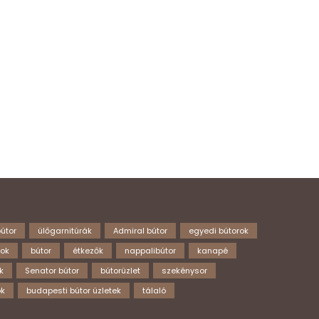
útor
ülőgarnitúrák
Admiral bútor
egyedi bútorok
rok
bútor
étkezők
nappalibútor
kanapé
k
Senator bútor
bútorüzlet
szekénysor
ok
budapesti bútor üzletek
tálaló