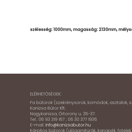
szélesség: 1000mm, magasság: 2130mm, mély
ELÉRHETŐSÉGEK:
Fa bútorok (szekrénysorok, komódok, asztalok, sz
Kanizsa Bútor Kft.
Nagykanizsa, Őrtorony u. 35-37.
Tel.: 06 93 319 167 ; 06 30 377 1936
E-mail:
info@kanizsabutor.hu
Kárpitos bútorok (ülőgarnitúrák, kanapék, fotele