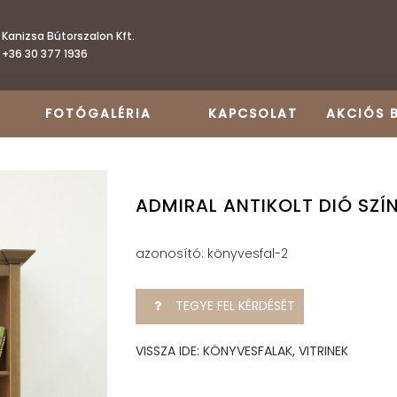
Kanizsa Bútorszalon Kft.
+36 30 377 1936
FOTÓGALÉRIA
KAPCSOLAT
AKCIÓS 
ADMIRAL ANTIKOLT DIÓ SZ
azonosító: könyvesfal-2
TEGYE FEL KÉRDÉSÉT
VISSZA IDE: KÖNYVESFALAK, VITRINEK