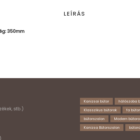
LEÍRÁS
ség: 350mm
Kanizsai bútor
hálószoba b
ékek, stb.)
Klasszikus bútorok
fa búto
bútorszalon
Modern bútoro
Kanizsa Bútorszalon
bútor
k)