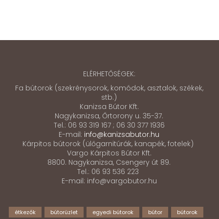
ELÉRHETŐSÉGEK:
Fa bútorok (szekrénysorok, komódok, asztalok, székek,
stb.)
Kanizsa Bútor Kft.
Nagykanizsa, Őrtorony u. 35-37.
Tel.: 06 93 319 167 ; 06 30 377 1936
E-mail:
info@kanizsabutor.hu
Kárpitos bútorok (ülőgarnitúrák, kanapék, fotelek)
Vargo Kárpitos Bútor Kft.
8800. Nagykanizsa, Csengery út 89.
Tel.: 06 93 536 223
E-mail: info@vargobutor.hu
étkezők
bútorüzlet
egyedi bútorok
bútor
bútorok