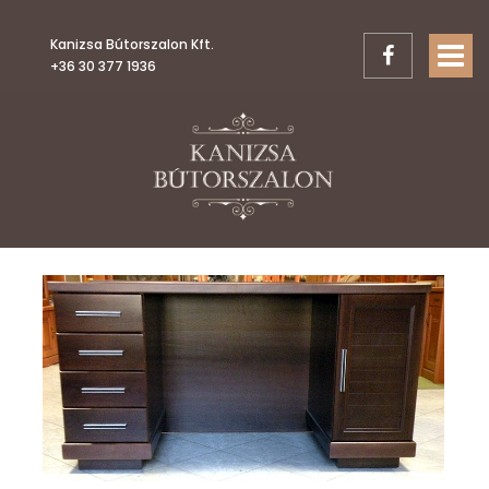
Kanizsa Bútorszalon Kft.
TOGGL
+36 30 377 1936