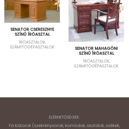
SENATOR CSERESZNYE
SZÍNŰ ÍRÓASZTAL
ÍRÓASZTALOK,
SZÁMÍTÓGÉPASZTALOK
SENATOR MAHAGÓNI
SZÍNŰ ÍRÓASZTAL
ÍRÓASZTALOK,
SZÁMÍTÓGÉPASZTALOK
ELÉRHETŐSÉGEK:
Fa bútorok (szekrénysorok, komódok, asztalok, székek,