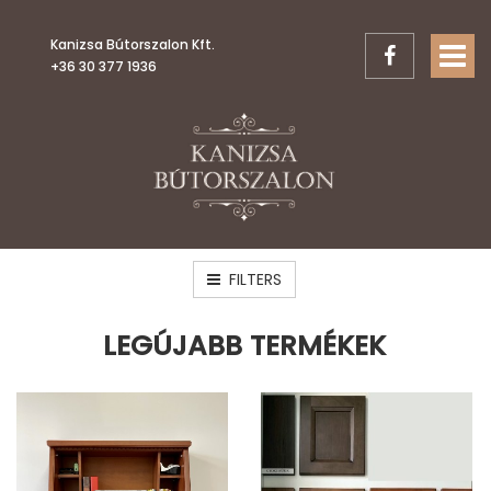
Kanizsa Bútorszalon Kft.
TOGGL
+36 30 377 1936
FILTERS
LEGÚJABB TERMÉKEK