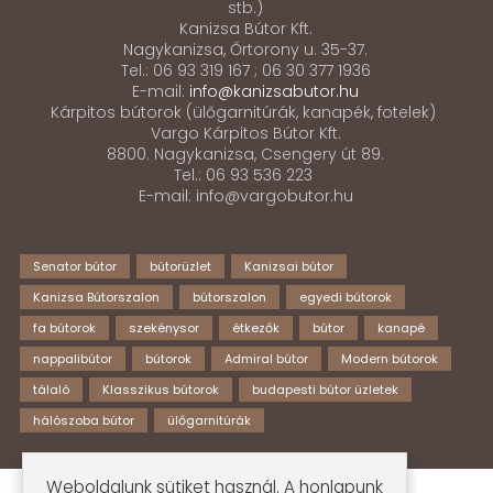
stb.)
Kanizsa Bútor Kft.
Nagykanizsa, Őrtorony u. 35-37.
Tel.: 06 93 319 167 ; 06 30 377 1936
E-mail:
info@kanizsabutor.hu
Kárpitos bútorok (ülőgarnitúrák, kanapék, fotelek)
Vargo Kárpitos Bútor Kft.
8800. Nagykanizsa, Csengery út 89.
Tel.: 06 93 536 223
E-mail: info@vargobutor.hu
Senator bútor
bútorüzlet
Kanizsai bútor
Kanizsa Bútorszalon
bútorszalon
egyedi bútorok
fa bútorok
szekénysor
étkezők
bútor
kanapé
nappalibútor
bútorok
Admiral bútor
Modern bútorok
tálaló
Klasszikus bútorok
budapesti bútor üzletek
hálószoba bútor
ülőgarnitúrák
Weboldalunk sütiket használ. A honlapunk