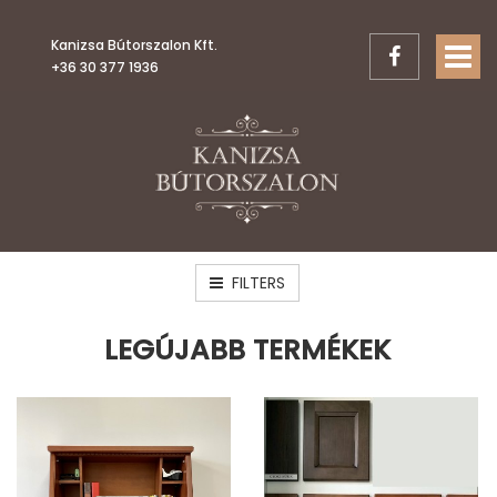
Kanizsa Bútorszalon Kft.
TOGGL
+36 30 377 1936
FILTERS
LEGÚJABB TERMÉKEK