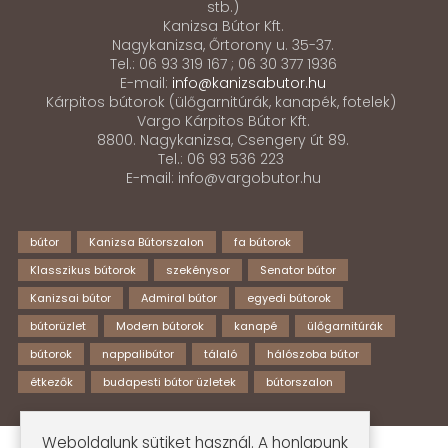
stb.)
Kanizsa Bútor Kft.
Nagykanizsa, Őrtorony u. 35-37.
Tel.: 06 93 319 167 ; 06 30 377 1936
E-mail:
info@kanizsabutor.hu
Kárpitos bútorok (ülőgarnitúrák, kanapék, fotelek)
Vargo Kárpitos Bútor Kft.
8800. Nagykanizsa, Csengery út 89.
Tel.: 06 93 536 223
E-mail: info@vargobutor.hu
bútor
Kanizsa Bútorszalon
fa bútorok
Klasszikus bútorok
szekénysor
Senator bútor
Kanizsai bútor
Admiral bútor
egyedi bútorok
bútorüzlet
Modern bútorok
kanapé
ülőgarnitúrák
bútorok
nappalibútor
tálaló
hálószoba bútor
étkezők
budapesti bútor üzletek
bútorszalon
Weboldalunk sütiket használ. A honlapunk