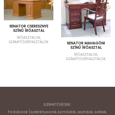
SENATOR CSERESZNYE
SZÍNŰ ÍRÓASZTAL
ÍRÓASZTALOK,
SZÁMÍTÓGÉPASZTALOK
SENATOR MAHAGÓNI
SZÍNŰ ÍRÓASZTAL
ÍRÓASZTALOK,
SZÁMÍTÓGÉPASZTALOK
ELÉRHETŐSÉGEK:
Fa bútorok (szekrénysorok, komódok, asztalok, székek,