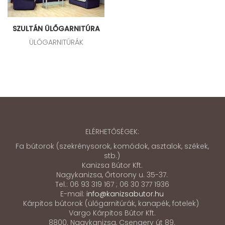
SZULTÁN ÜLŐGARNITÚRA
ÜLŐGARNITÚRÁK
ELÉRHETŐSÉGEK:
Fa bútorok (szekrénysorok, komódok, asztalok, székek,
stb.)
Kanizsa Bútor Kft.
Nagykanizsa, Őrtorony u. 35-37.
Tel.: 06 93 319 167 ; 06 30 377 1936
E-mail:
info@kanizsabutor.hu
Kárpitos bútorok (ülőgarnitúrák, kanapék, fotelek)
Vargo Kárpitos Bútor Kft.
8800. Nagykanizsa, Csengery út 89.