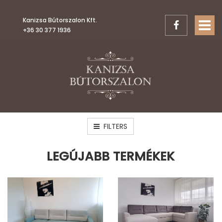
Kanizsa Bútorszalon Kft.
TOGGL
+36 30 377 1936
FILTERS
LEGÚJABB TERMÉKEK