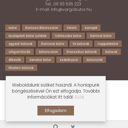
Tel.: 06 93 536 223
E-mail: info@vargobutor.hu
bútor
Kanizsa Bútorszalon
tálaló
kanapé
budapesti bútor üzletek
hálószoba bútor
Admiral bútor
egyedi bútorok
Kanizsai bútor
fa bútorok
nappalibútor
ülőgarnitúrák
bútorszalon
Klasszikus bútorok
bútorok
étkezők
Senator bútor
szekénysor
bútorüzlet
Modern bútorok
Weboldalunk sütiket használ. A honlapunk
© Kanizsa Bútorszalon | Készítette:
Ideastyle
böngészésével Ön ezt elfogadja. További
információkat itt talál:
Sütik
Adatvédelmi nyilatkozat
Elfogadom
PLG_SYSTEM_VPFRAMEWORK